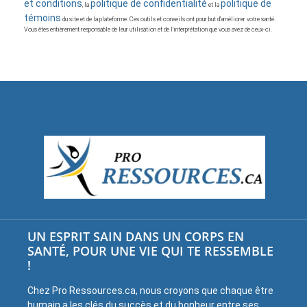
et conditions
politique de confidentialité
politique de
, la
et la
témoins
du site et de la plateforme. Ces outils et conseils ont pour but d’améliorer votre santé.
Vous êtes entièrement responsable de leur utilisation et de l’interprétation que vous avez de ceux-ci.
UN ESPRIT SAIN DANS UN CORPS EN
SANTÉ, POUR UNE VIE QUI TE RESSEMBLE
!
Chez Pro Ressources.ca, nous croyons que chaque être
humain a les clés du succès et du bonheur entre ses