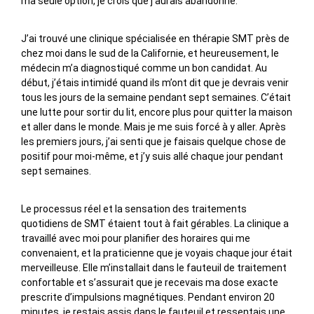
ma seule option, je crois que j’aurais abandonné.
J’ai trouvé une clinique spécialisée en thérapie SMT près de
chez moi dans le sud de la Californie, et heureusement, le
médecin m’a diagnostiqué comme un bon candidat. Au
début, j’étais intimidé quand ils m’ont dit que je devrais venir
tous les jours de la semaine pendant sept semaines. C’était
une lutte pour sortir du lit, encore plus pour quitter la maison
et aller dans le monde. Mais je me suis forcé à y aller. Après
les premiers jours, j’ai senti que je faisais quelque chose de
positif pour moi-même, et j’y suis allé chaque jour pendant
sept semaines.
Le processus réel et la sensation des traitements
quotidiens de SMT étaient tout à fait gérables. La clinique a
travaillé avec moi pour planifier des horaires qui me
convenaient, et la praticienne que je voyais chaque jour était
merveilleuse. Elle m’installait dans le fauteuil de traitement
confortable et s’assurait que je recevais ma dose exacte
prescrite d’impulsions magnétiques. Pendant environ 20
minutes, je restais assis dans le fauteuil et ressentais une