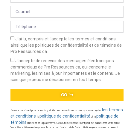
J'ai lu, compris et j'accepte les termes et conditions,
ainsi que les politiques de confidentialité et de témoins de
Pro Ressources.ca.
J'accepte de recevoir des messages électroniques
commerciaux de Pro Ressources.ca, qui concerne le
marketing, les mises à jour importantes et le contenu. Je
sais que je peux me désabonner en tout temps.
GO !
les termes
En vous inscrivant pour recevoir gratuitement des outils et conseils, vous acceptez
et conditions
politique de confidentialité
politique de
, la
et la
témoins
du site et de la plateforme. Ces outils et conseils ont pour but d’améliorer votre santé.
Vous êtes entièrement responsable de leur utilisation et de l’interprétation que vous avez de ceux-ci.