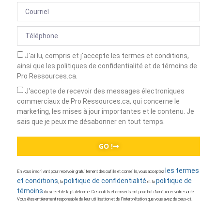
J'ai lu, compris et j'accepte les termes et conditions,
ainsi que les politiques de confidentialité et de témoins de
Pro Ressources.ca.
J'accepte de recevoir des messages électroniques
commerciaux de Pro Ressources.ca, qui concerne le
marketing, les mises à jour importantes et le contenu. Je
sais que je peux me désabonner en tout temps.
GO !
les termes
En vous inscrivant pour recevoir gratuitement des outils et conseils, vous acceptez
et conditions
politique de confidentialité
politique de
, la
et la
témoins
du site et de la plateforme. Ces outils et conseils ont pour but d’améliorer votre santé.
Vous êtes entièrement responsable de leur utilisation et de l’interprétation que vous avez de ceux-ci.