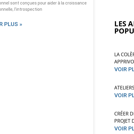
nnel sont conçues pour aider à la croissance
nnelle, l’introspection
LES A
R PLUS »
POPU
LA COLÈ
APPRIVO
VOIR P
ATELIER
VOIR P
CRÉER D
PROJET 
VOIR P