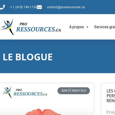
+ 1 (418) 740-1730
contact@proressources.ca
À propos
Services gra
LE BLOGUE
LES
SANTÉ MENTALE
PER
REN
Et si