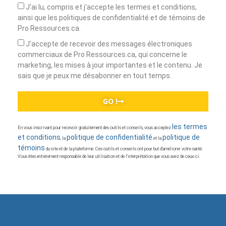
J'ai lu, compris et j'accepte les termes et conditions,
ainsi que les politiques de confidentialité et de témoins de
Pro Ressources.ca.
J'accepte de recevoir des messages électroniques
commerciaux de Pro Ressources.ca, qui concerne le
marketing, les mises à jour importantes et le contenu. Je
sais que je peux me désabonner en tout temps.
GO !
les termes
En vous inscrivant pour recevoir gratuitement des outils et conseils, vous acceptez
et conditions
politique de confidentialité
politique de
, la
et la
témoins
du site et de la plateforme. Ces outils et conseils ont pour but d’améliorer votre santé.
Vous êtes entièrement responsable de leur utilisation et de l’interprétation que vous avez de ceux-ci.